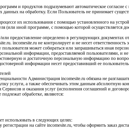
го программ и продуктов подразумевают автоматическое согласие
х данных на обработку. Если Пользователь не принимает суще
процессе их использования с помощью установленного на устройс
теля (или иной программе, с помощью которой осуществляется до
ор и/или предоставление определено в регулирующих документах 
e.ru. incomesite.ru не контролирует и не несет ответственность
х у пользователя может собираться или запрашиваться иная персо
 персональной информации, предоставляемой пользователями, и н
ет достоверную и достаточную персональную информацию по вопр
достоверной информации несет предоставивший ее пользователь
телей
нциальности Администрация incomesite.ru обязана не разглаша
ку услуги, а также обеспечивать этим данным абсолютную конфи
 Сервисов и оказания услуг (исполнения соглашений и договор
 подлежат обработке, являются:
ет использовать в следующих целях:
регистрации на сайте incomesite.ru, чтобы оформить заказ дист