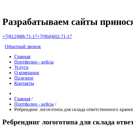
Разрабатываем сайты принос
+7(812)988-71-17
+7(904)602-71-17
Обратный звонок
Главная
Портфолио - кейсы
Услуги
О компании
Полезное
Контакты
Главная
/
Портфолио - кейсы
/
Ребрендинг логоготипа для склада ответственного хране
Ребрендинг логоготипа для склада отв