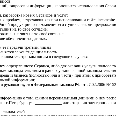
висов;
лений, запросов и информации, касающихся использования Сервисо
я, разработка новых Сервисов и услуг;
я проблем, встречающихся при использовании сайта incomesite.
нной продукции, ознакомление его с уникальными предложениям
ъявит на то своё согласие;
ователь изъявит на то своё согласие.
нове обезличенных данных.
и ее передачи третьим лицам
аняется ее конфиденциальность.
пользователя третьим лицам в следующих случаях:
лем определенного Сервиса, либо для оказания услуги пользоват
мым законодательством в рамках установленной законодательст
ередачи бизнеса (полностью или в части), при этом к приобрета
альной информации;
.ru руководствуется Федеральным законом РФ от 27.02.2006 №1
информацию о том, какими персональными данными о нем располаг
Санкт-Петербург, ул. _____________ или отправив электронное пи
пользователей