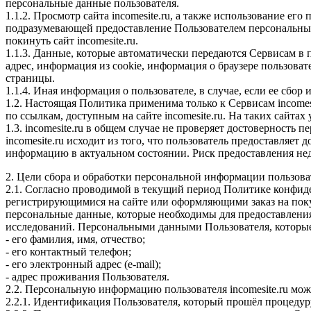
персональные данные пользователя.
1.1.2. Просмотр сайта incomesite.ru, а также использование е
подразумевающей предоставление Пользователем персональны
покинуть сайт incomesite.ru.
1.1.3. Данные, которые автоматически передаются Сервисам в 
адрес, информация из cookie, информация о браузере пользова
страницы.
1.1.4. Иная информация о пользователе, в случае, если ее сб
1.2. Настоящая Политика применима только к Сервисам incomesit
по ссылкам, доступным на сайте incomesite.ru. На таких сайта
1.3. incomesite.ru в общем случае не проверяет достоверность
incomesite.ru исходит из того, что пользователь предоставля
информацию в актуальном состоянии. Риск предоставления не
2. Цели сбора и обработки персональной информации пользова
2.1. Согласно проводимой в текущий период Политике конфиде
регистрирующимися на сайте или оформляющими заказ на покуп
персональные данные, которые необходимы для предоставления
исследований. Персональными данными Пользователя, которые
- его фамилия, имя, отчество;
- его контактный телефон;
- его электронный адрес (e-mail);
- адрес проживания Пользователя.
2.2. Персональную информацию пользователя incomesite.ru мож
2.2.1. Идентификация Пользователя, который прошёл процедуру 