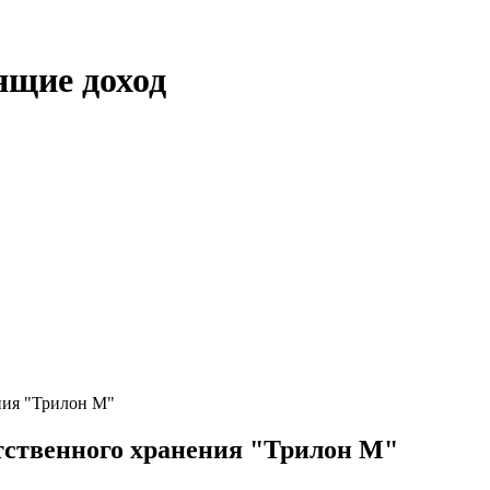
ящие доход
ния "Трилон М"
етственного хранения "Трилон М"