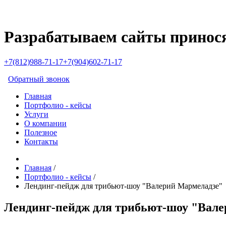
Разрабатываем сайты принос
+7(812)988-71-17
+7(904)602-71-17
Обратный звонок
Главная
Портфолио - кейсы
Услуги
О компании
Полезное
Контакты
Главная
/
Портфолио - кейсы
/
Лендинг-пейдж для трибьют-шоу "Валерий Мармеладзе"
Лендинг-пейдж для трибьют-шоу "Вал