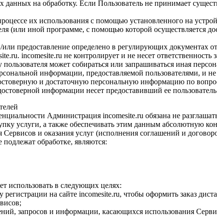
х данных на обработку. Если Пользователь не принимает суще
процессе их использования с помощью установленного на устройс
теля (или иной программе, с помощью которой осуществляется до
ор и/или предоставление определено в регулирующих документах 
e.ru. incomesite.ru не контролирует и не несет ответственность
х у пользователя может собираться или запрашиваться иная персо
 персональной информации, предоставляемой пользователями, и н
ет достоверную и достаточную персональную информацию по вопр
достоверной информации несет предоставивший ее пользователь
телей
нциальности Администрация incomesite.ru обязана не разглаша
ку услуги, а также обеспечивать этим данным абсолютную конфи
 Сервисов и оказания услуг (исполнения соглашений и договор
 подлежат обработке, являются:
ет использовать в следующих целях:
регистрации на сайте incomesite.ru, чтобы оформить заказ дист
висов;
лений, запросов и информации, касающихся использования Сервисо