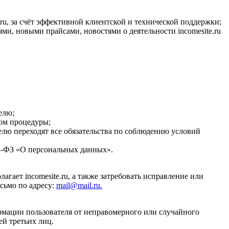
ru, за счёт эффективной клиентской и технической поддержки;
и, новыми прайсами, новостями о деятельности incomesite.ru
елю;
вом процедуры;
телю переходят все обязательства по соблюдению условий
52-ФЗ «О персональных данных».
ает incomesite.ru, а также затребовать исправление или
сьмо по адресу:
mail@mail.ru.
рмации пользователя от неправомерного или случайного
ей третьих лиц.