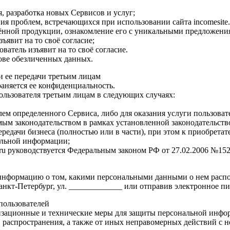
я, разработка новых Сервисов и услуг;
я проблем, встречающихся при использовании сайта incomesite.
нной продукции, ознакомление его с уникальными предложениям
ъявит на то своё согласие;
ователь изъявит на то своё согласие.
нове обезличенных данных.
и ее передачи третьим лицам
аняется ее конфиденциальность.
пользователя третьим лицам в следующих случаях:
лем определенного Сервиса, либо для оказания услуги пользоват
мым законодательством в рамках установленной законодательст
ередачи бизнеса (полностью или в части), при этом к приобрета
альной информации;
.ru руководствуется Федеральным законом РФ от 27.02.2006 №1
информацию о том, какими персональными данными о нем располаг
Санкт-Петербург, ул. _____________ или отправив электронное пи
пользователей
анизационные и технические меры для защиты персональной инфо
 распространения, а также от иных неправомерных действий с н