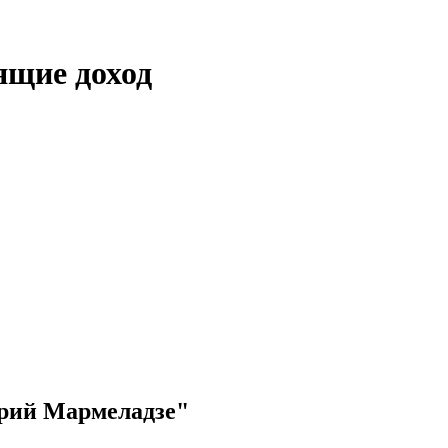
ящие доход
ерий Мармеладзе"