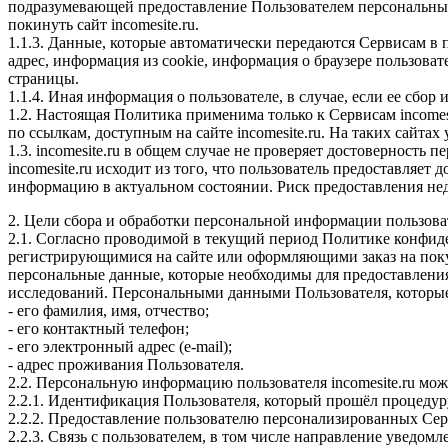
подразумевающей предоставление Пользователем персональны
покинуть сайт incomesite.ru.
1.1.3. Данные, которые автоматически передаются Сервисам в 
адрес, информация из cookie, информация о браузере пользова
страницы.
1.1.4. Иная информация о пользователе, в случае, если ее сб
1.2. Настоящая Политика применима только к Сервисам incomesit
по ссылкам, доступным на сайте incomesite.ru. На таких сайта
1.3. incomesite.ru в общем случае не проверяет достоверность
incomesite.ru исходит из того, что пользователь предоставля
информацию в актуальном состоянии. Риск предоставления не
2. Цели сбора и обработки персональной информации пользова
2.1. Согласно проводимой в текущий период Политике конфиде
регистрирующимися на сайте или оформляющими заказ на покуп
персональные данные, которые необходимы для предоставления
исследований. Персональными данными Пользователя, которые
- его фамилия, имя, отчество;
- его контактный телефон;
- его электронный адрес (e-mail);
- адрес проживания Пользователя.
2.2. Персональную информацию пользователя incomesite.ru мож
2.2.1. Идентификация Пользователя, который прошёл процедуру 
2.2.2. Предоставление пользователю персонализированных Сер
2.2.3. Связь с пользователем, в том числе направление уведом