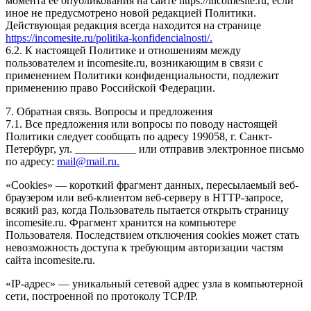
момента ее опубликования на сайте https://incomesite.ru, если
иное не предусмотрено новой редакцией Политики.
Действующая редакция всегда находится на странице
https://incomesite.ru/politika-konfidencialnosti/.
6.2. К настоящей Политике и отношениям между
пользователем и incomesite.ru, возникающим в связи с
применением Политики конфиденциальности, подлежит
применению право Российской Федерации.
7. Обратная связь. Вопросы и предложения
7.1. Все предложения или вопросы по поводу настоящей
Политики следует сообщать по адресу 199058, г. Санкт-
Петербург, ул. ___________ или отправив электронное письмо
по адресу:
mail@mail.ru.
«Cookies» — короткий фрагмент данных, пересылаемый веб-
браузером или веб-клиентом веб-серверу в HTTP-запросе,
всякий раз, когда Пользователь пытается открыть страницу
incomesite.ru. Фрагмент хранится на компьютере
Пользователя. Последствием отключения cookies может стать
невозможность доступа к требующим авторизации частям
сайта incomesite.ru.
«IP-адрес» — уникальный сетевой адрес узла в компьютерной
сети, построенной по протоколу TCP/IP.