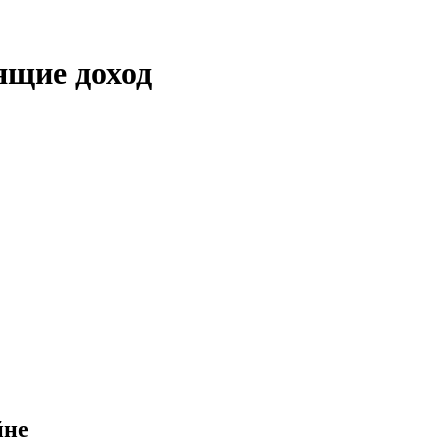
ящие доход
йне