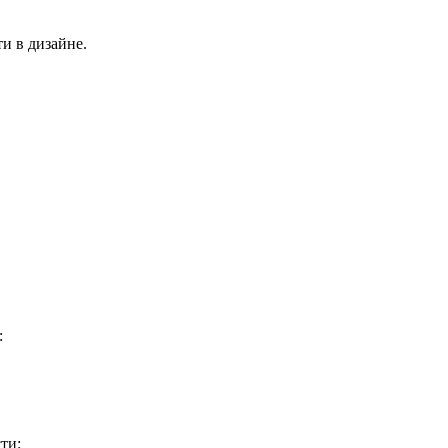
и в дизайне.
:
ти: