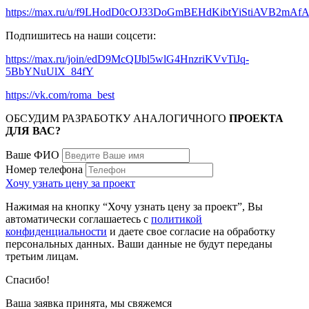
https://max.ru/u/f9LHodD0cOJ33DoGmBEHdKibtYiStiAVB2mAf
Подпишитесь на наши соцсети:
https://max.ru/join/edD9McQIJbl5wlG4HnzriKVvTiJq-
5BbYNuUlX_84fY
https://vk.com/roma_best
ОБСУДИМ РАЗРАБОТКУ АНАЛОГИЧНОГО
ПРОЕКТА
ДЛЯ ВАС?
Ваше ФИО
Номер телефона
Хочу узнать цену за проект
Нажимая на кнопку “Хочу узнать цену за проект”, Вы
автоматически соглашаетесь с
политикой
конфиденциальности
и даете свое согласие на обработку
персональных данных. Ваши данные не будут переданы
третьим лицам.
Спасибо!
Ваша заявка принята, мы свяжемся